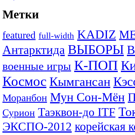
Метки
KADIZ
M
featured
full-width
ВЫБОРЫ
Антарктида
В
К-ПОП
Ки
военные игры
Космос
Кэс
Кымгансан
Мун Сон-Мён
Моранбон
То
Таэквон-до ITF
Сурион
ЭКСПО-2012
корейская 