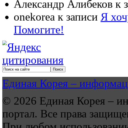
Александр Алибеков
к 
onekorea
к записи
Я хоч
Помогите!
Единая Корея – информац
© 2026 Единая Корея – и
портал. Все права защище
При любом использовании