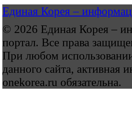
Единая Корея – информац
© 2026 Единая Корея – и
портал. Все права защище
При любом использовании
данного сайта, активная и
onekorea.ru обязательна.