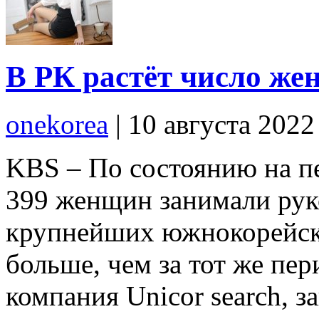
В РК растёт число же
onekorea
|
10 августа 2022
KBS – По состоянию на пе
399 женщин занимали рук
крупнейших южнокорейски
больше, чем за тот же пе
компания Unicor search, з