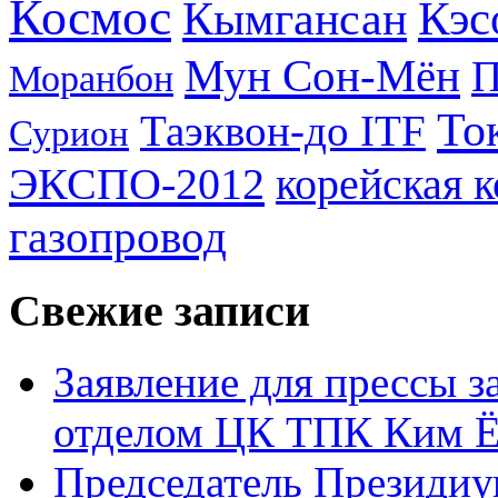
Космос
Кэс
Кымгансан
Мун Сон-Мён
Моранбон
То
Таэквон-до ITF
Сурион
ЭКСПО-2012
корейская 
газопровод
Свежие записи
Заявление для прессы 
отделом ЦК ТПК Ким Ё
Председатель Президиу