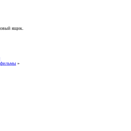
товый ящик.
е
е фильмы
»