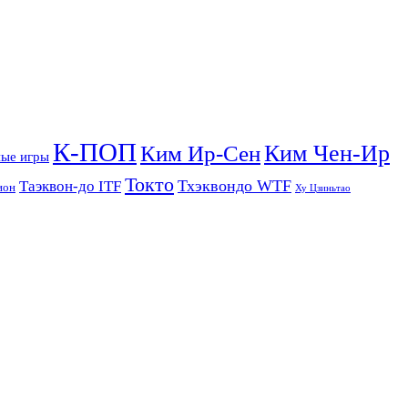
К-ПОП
Ким Чен-Ир
Ким Ир-Сен
ые игры
Токто
Тхэквондо WTF
Таэквон-до ITF
ион
Ху Цзиньтао