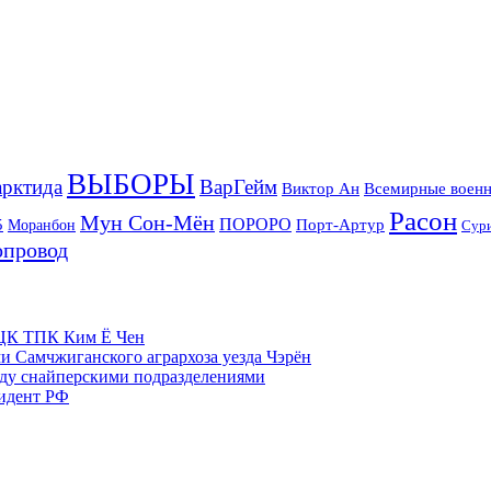
ВЫБОРЫ
рктида
ВарГейм
Всемирные военн
Виктор Ан
Расон
Мун Сон-Мён
5
ПОРОРО
Порт-Артур
Моранбон
Сур
опровод
м ЦК ТПК Ким Ё Чен
и Самчжиганского агрархоза уезда Чэрён
жду снайперскими подразделениями
зидент РФ