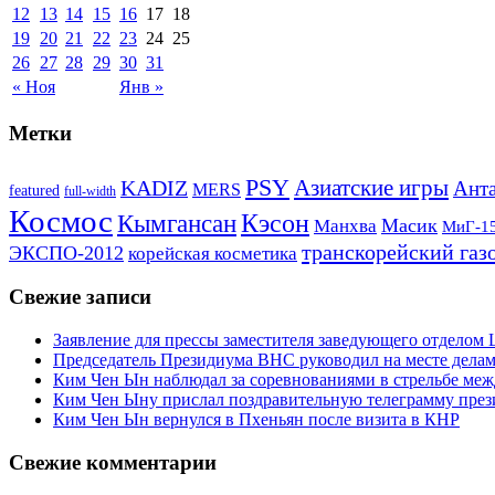
12
13
14
15
16
17
18
19
20
21
22
23
24
25
26
27
28
29
30
31
« Ноя
Янв »
Метки
PSY
Азиатские игры
KADIZ
Анта
MERS
featured
full-width
Космос
Кэсон
Кымгансан
Масик
Манхва
МиГ-1
транскорейский газ
ЭКСПО-2012
корейская косметика
Свежие записи
Заявление для прессы заместителя заведующего отдело
Председатель Президиума ВНС руководил на месте делам
Ким Чен Ын наблюдал за соревнованиями в стрельбе ме
Ким Чен Ыну прислал поздравительную телеграмму пре
Ким Чен Ын вернулся в Пхеньян после визита в КНР
Свежие комментарии