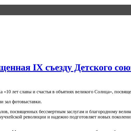
енная IX съезду Детского сою
«10 лет славы и счастья в объятиях великого Солнца», посвяще
ли зал фотовыставки.
алов, посвященных бессмертным заслугам и благородному вели
ху чучхейской революции и надежно подготовляет новых поколе