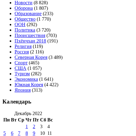
Новости
(8 828)
Оборона
(1 807)
Образование
(233)
Общество
(1 770)
ООН
(292)
Политика
(3 720)
Происшествия
(703)
Пхёнчхан 2018
(191)
Религия
(119)
Россия
(2 116)
Северная Корея
(3 489)
Спорт
(465)
США
(1 057)
Туризм
(282)
Экономика
(1 641)
Южная Корея
(4 422)
Япония
(313)
Календарь
Декабрь 2022
Пн
Вт
Ср
Чт
Пт
Сб
Вс
1
2
3
4
5
6
7
8
9
10
11