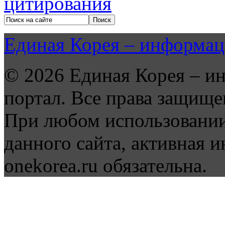
Единая Корея – информац
© 2026 Единая Корея – и
портал. Все права защище
При любом использовании
данного сайта, активная и
onekorea.ru обязательна.