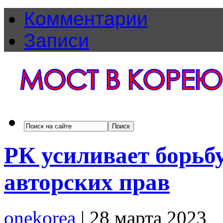
Комментарии
Записи
РК усиливает борьб
авторских прав
onekorea
|
28 марта 2023