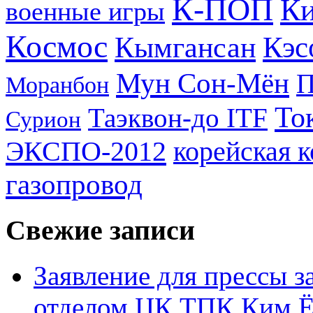
К-ПОП
Ки
военные игры
Космос
Кэс
Кымгансан
Мун Сон-Мён
Моранбон
То
Таэквон-до ITF
Сурион
ЭКСПО-2012
корейская 
газопровод
Свежие записи
Заявление для прессы 
отделом ЦК ТПК Ким Ё