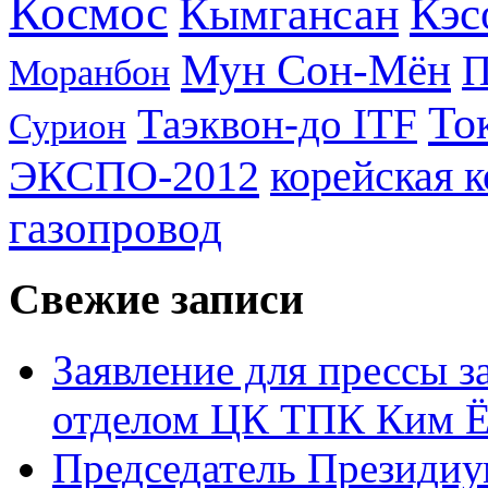
Космос
Кэс
Кымгансан
Мун Сон-Мён
Моранбон
То
Таэквон-до ITF
Сурион
ЭКСПО-2012
корейская 
газопровод
Свежие записи
Заявление для прессы 
отделом ЦК ТПК Ким Ё
Председатель Президиу