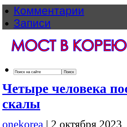
Комментарии
Записи
Четыре человека по
скалы
onekorea
|
2 октября 2023