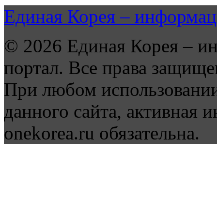
Единая Корея – информац
© 2026 Единая Корея – и
портал. Все права защище
При любом использовании
данного сайта, активная и
onekorea.ru обязательна.