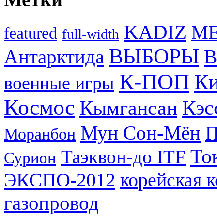
KADIZ
M
featured
full-width
ВЫБОРЫ
Антарктида
В
К-ПОП
Ки
военные игры
Космос
Кэс
Кымгансан
Мун Сон-Мён
Моранбон
То
Таэквон-до ITF
Сурион
ЭКСПО-2012
корейская 
газопровод