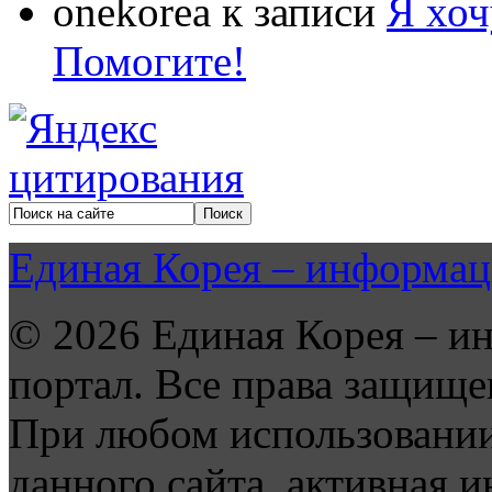
onekorea
к записи
Я хоч
Помогите!
Единая Корея – информац
© 2026 Единая Корея – и
портал. Все права защище
При любом использовании
данного сайта, активная и