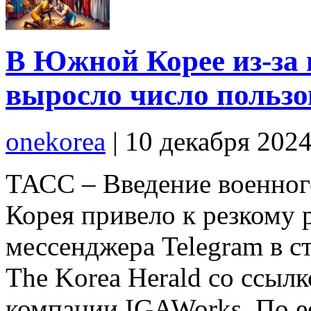
В Южной Корее из-за 
выросло число пользо
onekorea
|
10 декабря 202
ТАСС – Введение военног
Корея привело к резкому 
мессенджера Telegram в с
The Korea Herald со ссыл
компании IGAWorks. По ее