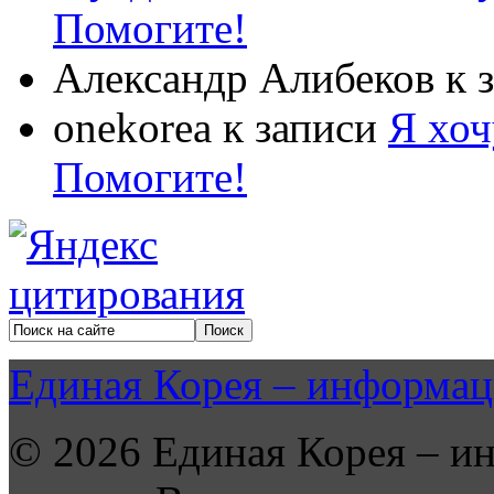
Помогите!
Александр Алибеков
к 
onekorea
к записи
Я хоч
Помогите!
Единая Корея – информац
© 2026 Единая Корея – и