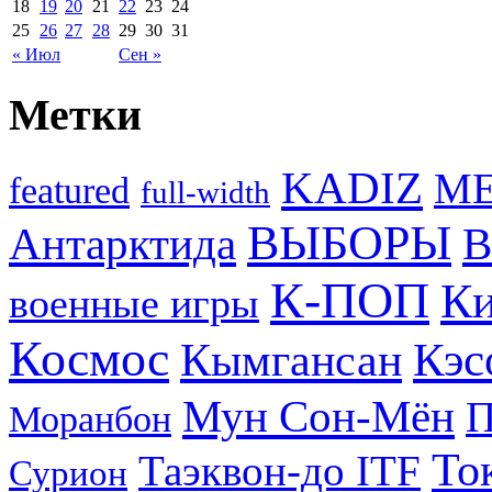
18
19
20
21
22
23
24
25
26
27
28
29
30
31
« Июл
Сен »
Метки
KADIZ
M
featured
full-width
ВЫБОРЫ
Антарктида
В
К-ПОП
Ки
военные игры
Космос
Кэс
Кымгансан
Мун Сон-Мён
Моранбон
То
Таэквон-до ITF
Сурион