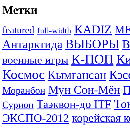
Метки
KADIZ
M
featured
full-width
ВЫБОРЫ
Антарктида
В
К-ПОП
Ки
военные игры
Космос
Кэс
Кымгансан
Мун Сон-Мён
Моранбон
То
Таэквон-до ITF
Сурион
ЭКСПО-2012
корейская 