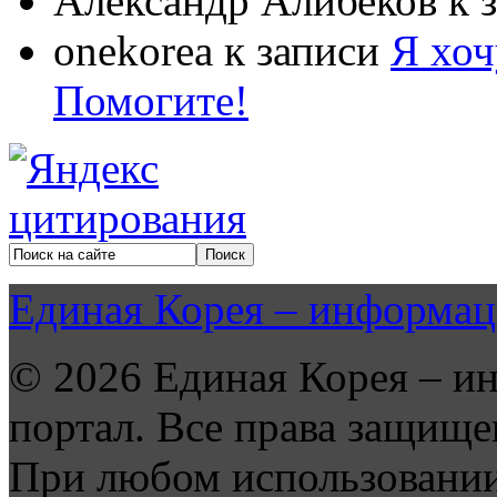
Александр Алибеков
к 
onekorea
к записи
Я хоч
Помогите!
Единая Корея – информац
© 2026 Единая Корея – и
портал. Все права защище
При любом использовании