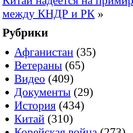
Китай надеется на прими
между КНДР и РК
»
Рубрики
Афганистан
(35)
Ветераны
(65)
Видео
(409)
Документы
(29)
История
(434)
Китай
(310)
Корейская война
(273)