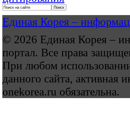
Единая Корея – информац
© 2026 Единая Корея – и
портал. Все права защище
При любом использовании
данного сайта, активная и
onekorea.ru обязательна.