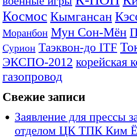
Ки
военные игры
Космос
Кэс
Кымгансан
Мун Сон-Мён
Моранбон
То
Таэквон-до ITF
Сурион
ЭКСПО-2012
корейская 
газопровод
Свежие записи
Заявление для прессы 
отделом ЦК ТПК Ким Ё