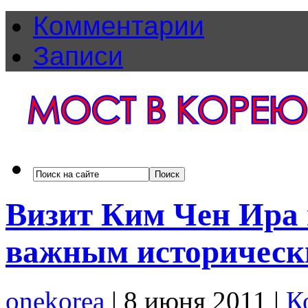
Комментарии
Записи
Визит Ким Чен Ира 
важным историчес
onekorea
|
8 июня 2011
|
К