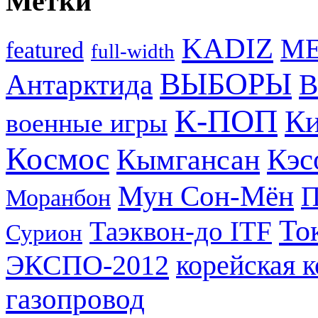
Метки
KADIZ
M
featured
full-width
ВЫБОРЫ
Антарктида
В
К-ПОП
Ки
военные игры
Космос
Кэс
Кымгансан
Мун Сон-Мён
Моранбон
То
Таэквон-до ITF
Сурион
ЭКСПО-2012
корейская 
газопровод