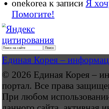
onekorea
к записи
Я хоч
Помогите!
Единая Корея – информац
© 2026 Единая Корея – и
портал. Все права защище
При любом использовании
данного сайта, активная и