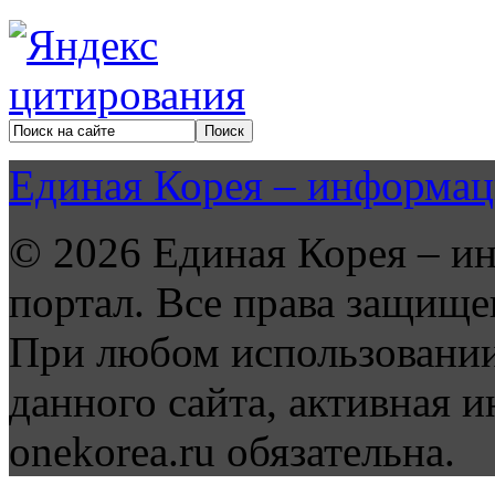
Единая Корея – информац
© 2026 Единая Корея – и
портал. Все права защище
При любом использовании
данного сайта, активная и
onekorea.ru обязательна.