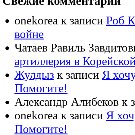
Свежие комментарии
onekorea
к записи
Роб К
войне
Чатаев Равиль Завдитов
артиллерия в Корейско
Жулдыз
к записи
Я хочу
Помогите!
Александр Алибеков
к 
onekorea
к записи
Я хоч
Помогите!