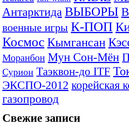
ВЫБОРЫ
Антарктида
В
К-ПОП
Ки
военные игры
Космос
Кэс
Кымгансан
Мун Сон-Мён
Моранбон
То
Таэквон-до ITF
Сурион
ЭКСПО-2012
корейская 
газопровод
Свежие записи