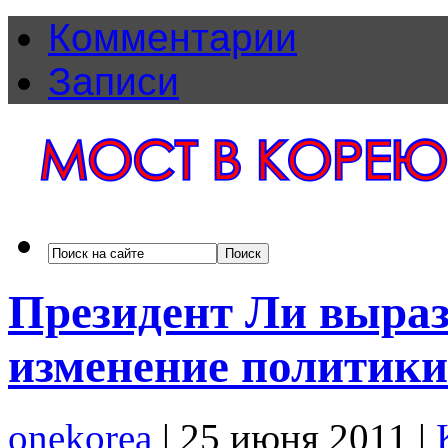
Комментарии
Записи
Президент Ли выраз
изменение политики
onekorea
|
25 июня 2011
|