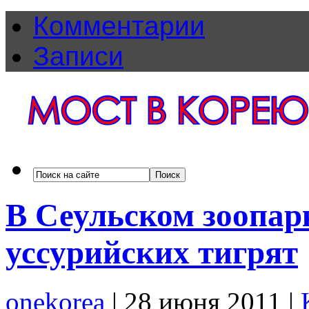
Комментарии
Записи
В Сеульском зоопар
уссурийских тигрят
onekorea
|
28 июня 2011
|