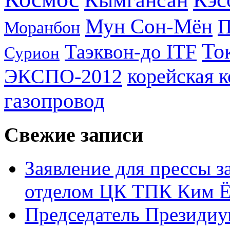
Мун Сон-Мён
Моранбон
То
Таэквон-до ITF
Сурион
ЭКСПО-2012
корейская 
газопровод
Свежие записи
Заявление для прессы 
отделом ЦК ТПК Ким Ё
Председатель Президиу