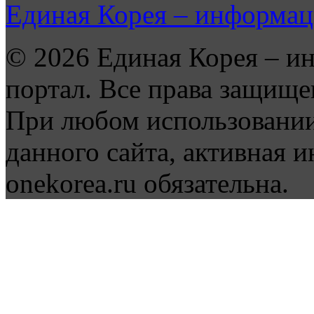
Единая Корея – информац
© 2026 Единая Корея – и
портал. Все права защище
При любом использовании
данного сайта, активная и
onekorea.ru обязательна.