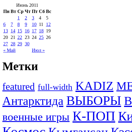
Июнь 2011
Пн
Вт
Ср
Чт
Пт
Сб
Вс
1
2
3
4
5
6
7
8
9
10
11
12
13
14
15
16
17
18
19
20
21
22
23
24
25
26
27
28
29
30
« Май
Июл »
Метки
KADIZ
M
featured
full-width
ВЫБОРЫ
Антарктида
В
К-ПОП
Ки
военные игры
Космос
Кэс
Кымгансан