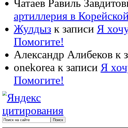
Чатаев Равиль Завдитов
артиллерия в Корейско
Жулдыз
к записи
Я хочу
Помогите!
Александр Алибеков
к 
onekorea
к записи
Я хоч
Помогите!