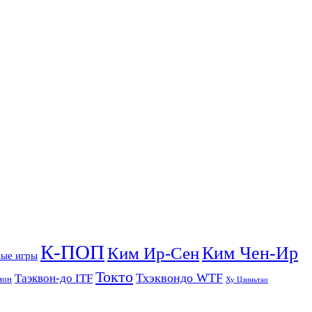
К-ПОП
Ким Чен-Ир
Ким Ир-Сен
ые игры
Токто
Тхэквондо WTF
Таэквон-до ITF
ион
Ху Цзиньтао