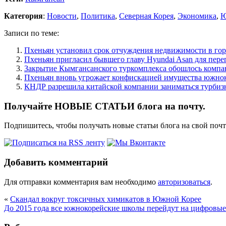
Категория
:
Новости
,
Политика
,
Северная Корея
,
Экономика
,
Ю
Записи по теме:
Пхеньян установил срок отчуждения недвижимости в го
Пхеньян пригласил бывшего главу Hyundai Asan для пер
Закрытие Кымгансанского туркомплекса обошлось компа
Пхеньян вновь угрожает конфискацией имущества южно
КНДР разрешила китайской компании заниматься турбиз
Получайте НОВЫЕ СТАТЬИ блога на почту.
Подпишитесь, чтобы получать новые статьи блога на свой поч
Добавить комментарий
Для отправки комментария вам необходимо
авторизоваться
.
«
Скандал вокруг токсичных химикатов в Южной Корее
До 2015 года все южнокорейские школы перейдут на цифровы