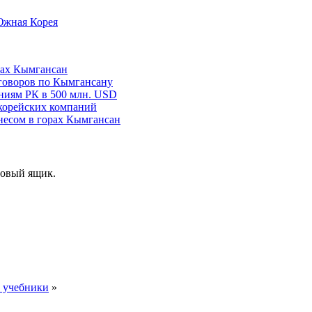
жная Корея
рах Кымгансан
еговоров по Кымгансану
ниям РК в 500 млн. USD
корейских компаний
несом в горах Кымгансан
товый ящик.
е учебники
»