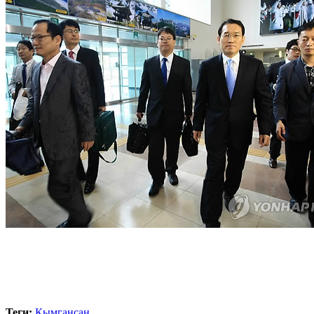
Теги:
Кымгансан