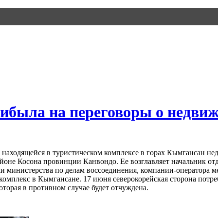
ибыла на переговоры о недви
 о находящейся в туристическом комплексе в горах Кымгансан 
айоне Косона провинции Канвондо. Ее возглавляет начальник от
ки министерства по делам воссоединения, компании-оператора м
омплекс в Кымгансане. 17 июня северокорейская сторона потреб
торая в противном случае будет отчуждена.