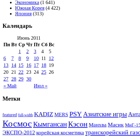
Экономика
(1 641)
Южная Корея
(4 422)
Япония
(313)
Календарь
Июнь 2011
Пн
Вт
Ср
Чт
Пт
Сб
Вс
1
2
3
4
5
6
7
8
9
10
11
12
13
14
15
16
17
18
19
20
21
22
23
24
25
26
27
28
29
30
« Май
Июл »
Метки
PSY
Азиатские игры
KADIZ
Анта
MERS
featured
full-width
Космос
Кэсон
Кымгансан
Масик
Манхва
МиГ-1
транскорейский газ
ЭКСПО-2012
корейская косметика