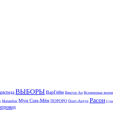
ВЫБОРЫ
рктида
ВарГейм
Всемирные военн
Виктор Ан
Расон
Мун Сон-Мён
5
ПОРОРО
Порт-Артур
Моранбон
Сур
опровод