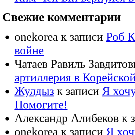
Свежие комментарии
onekorea
к записи
Роб К
войне
Чатаев Равиль Завдитов
артиллерия в Корейско
Жулдыз
к записи
Я хочу
Помогите!
Александр Алибеков
к 
onekorea
к записи
Я хоч