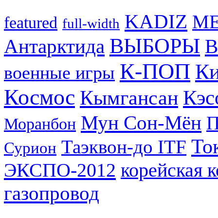
KADIZ
M
featured
full-width
ВЫБОРЫ
Антарктида
В
К-ПОП
Ки
военные игры
Космос
Кэс
Кымгансан
Мун Сон-Мён
Моранбон
То
Таэквон-до ITF
Сурион
ЭКСПО-2012
корейская 
газопровод