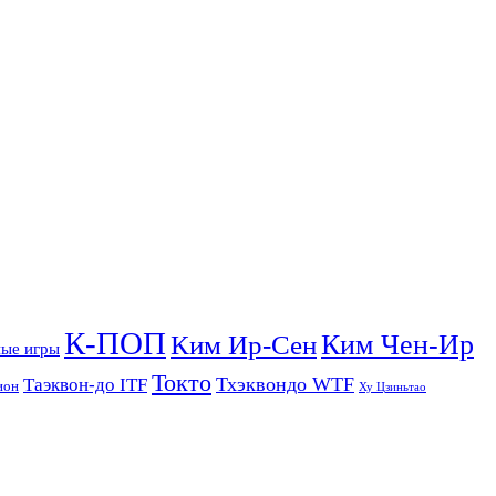
К-ПОП
Ким Чен-Ир
Ким Ир-Сен
ые игры
Токто
Тхэквондо WTF
Таэквон-до ITF
ион
Ху Цзиньтао