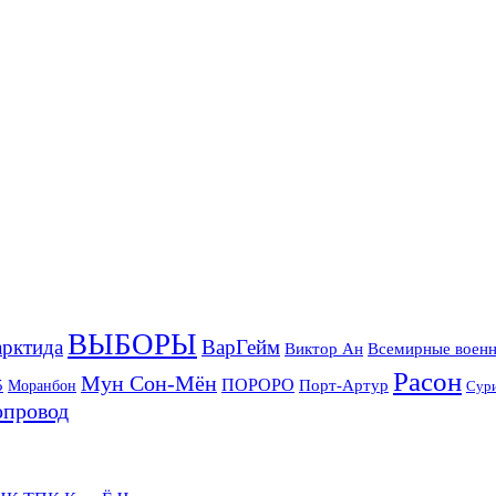
ВЫБОРЫ
рктида
ВарГейм
Всемирные военн
Виктор Ан
Расон
Мун Сон-Мён
5
ПОРОРО
Порт-Артур
Моранбон
Сур
опровод