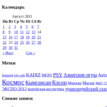
Календарь
Август 2011
Пн
Вт
Ср
Чт
Пт
Сб
Вс
1
2
3
4
5
6
7
8
9
10
11
12
13
14
15
16
17
18
19
20
21
22
23
24
25
26
27
28
29
30
31
« Июл
Сен »
Метки
PSY
Азиатские игры
KADIZ
Анта
MERS
featured
full-width
Космос
Кэсон
Кымгансан
Масик
Манхва
МиГ-1
транскорейский газ
ЭКСПО-2012
корейская косметика
Свежие записи