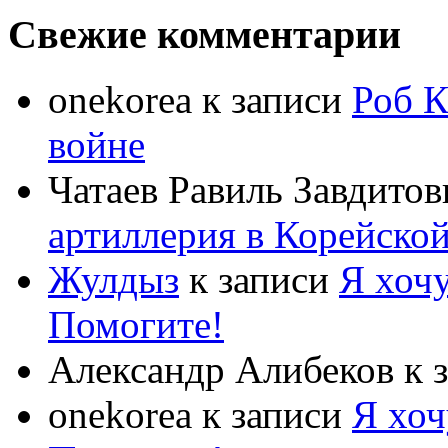
Свежие комментарии
onekorea
к записи
Роб К
войне
Чатаев Равиль Завдитов
артиллерия в Корейско
Жулдыз
к записи
Я хочу
Помогите!
Александр Алибеков
к 
onekorea
к записи
Я хоч