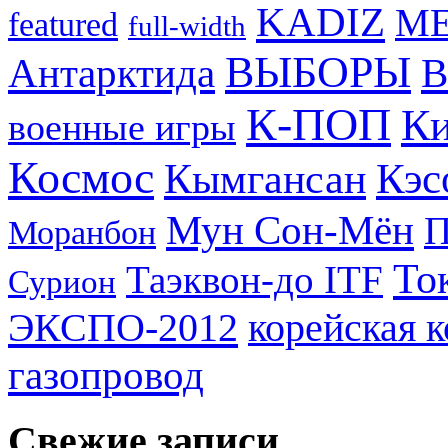
KADIZ
M
featured
full-width
ВЫБОРЫ
Антарктида
В
К-ПОП
Ки
военные игры
Космос
Кэс
Кымгансан
Мун Сон-Мён
Моранбон
То
Таэквон-до ITF
Сурион
ЭКСПО-2012
корейская 
газопровод
Свежие записи