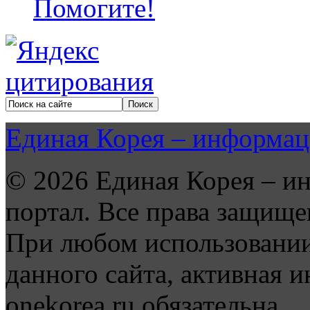
Помогите!
Единая Корея – информац
© 2026 Единая Корея – и
портал. Все права защище
При любом использовании
данного сайта, активная и
onekorea.ru обязательна.