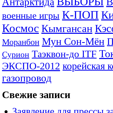
ВЫБОРЫ
Антарктида
В
К-ПОП
Ки
военные игры
Космос
Кэс
Кымгансан
Мун Сон-Мён
Моранбон
То
Таэквон-до ITF
Сурион
ЭКСПО-2012
корейская 
газопровод
Свежие записи
Заявление для прессы 