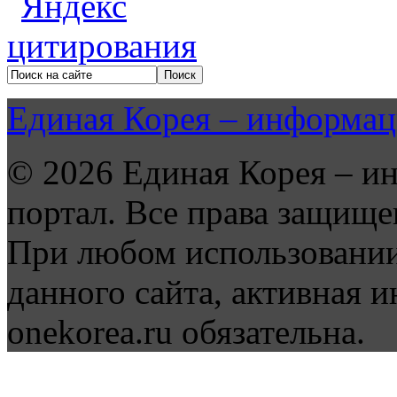
Единая Корея – информац
© 2026 Единая Корея – и
портал. Все права защище
При любом использовании
данного сайта, активная и
onekorea.ru обязательна.