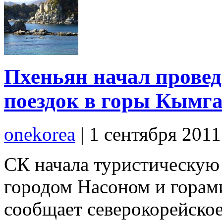
Пхеньян начал провед
поездок в горы Кымг
onekorea
|
1 сентября 201
СК начала туристическу
городом Насоном и горам
сообщает северокорейско