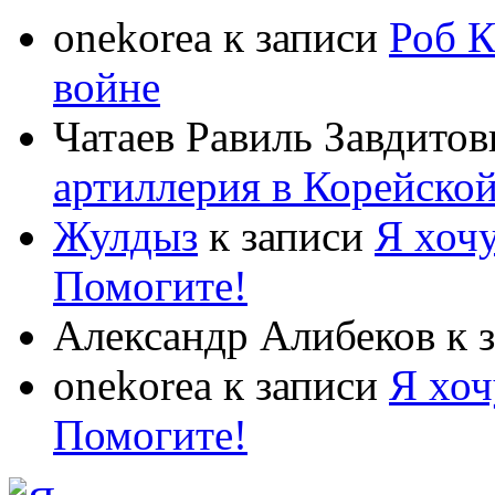
onekorea
к записи
Роб К
войне
Чатаев Равиль Завдитов
артиллерия в Корейско
Жулдыз
к записи
Я хочу
Помогите!
Александр Алибеков
к 
onekorea
к записи
Я хоч
Помогите!