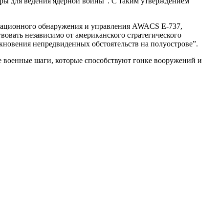
ы для ведения ядерной войны”. С таким утверждением
локационного обнаружения и управления AWACS Е-737,
вовать независимо от американского стратегического
кновения непредвиденных обстоятельств на полуострове”.
е военные шаги, которые способствуют гонке вооружений и