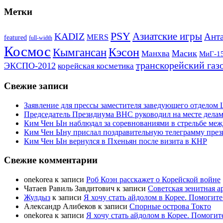
Метки
PSY
Азиатские игры
KADIZ
Анта
MERS
featured
full-width
Космос
Кэсон
Кымгансан
Масик
Манхва
МиГ-1
транскорейский газ
ЭКСПО-2012
корейская косметика
Свежие записи
Заявление для прессы заместителя заведующего отдело
Председатель Президиума ВНС руководил на месте делам
Ким Чен Ын наблюдал за соревнованиями в стрельбе ме
Ким Чен Ыну прислал поздравительную телеграмму пре
Ким Чен Ын вернулся в Пхеньян после визита в КНР
Свежие комментарии
onekorea
к записи
Роб Коэн расскажет о Корейской войне
Чатаев Равиль Завдитович
к записи
Советская зенитная а
Жулдыз
к записи
Я хочу стать айдолом в Корее. Помогите
Александр Алибеков
к записи
Спорные острова Токто
onekorea
к записи
Я хочу стать айдолом в Корее. Помогит