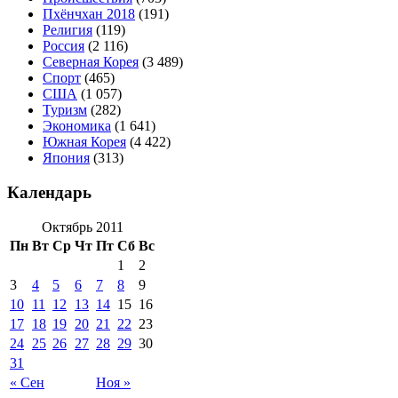
Пхёнчхан 2018
(191)
Религия
(119)
Россия
(2 116)
Северная Корея
(3 489)
Спорт
(465)
США
(1 057)
Туризм
(282)
Экономика
(1 641)
Южная Корея
(4 422)
Япония
(313)
Календарь
Октябрь 2011
Пн
Вт
Ср
Чт
Пт
Сб
Вс
1
2
3
4
5
6
7
8
9
10
11
12
13
14
15
16
17
18
19
20
21
22
23
24
25
26
27
28
29
30
31
« Сен
Ноя »