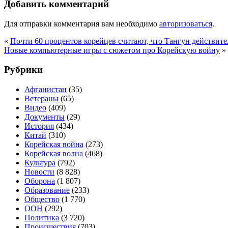
Добавить комментарий
Для отправки комментария вам необходимо
авторизоваться
.
«
Почти 60 процентов корейцев считают, что Тангун действит
Новые компьютерные игры с сюжетом про Корейскую войну
»
Рубрики
Афганистан
(35)
Ветераны
(65)
Видео
(409)
Документы
(29)
История
(434)
Китай
(310)
Корейская война
(273)
Корейская волна
(468)
Культура
(792)
Новости
(8 828)
Оборона
(1 807)
Образование
(233)
Общество
(1 770)
ООН
(292)
Политика
(3 720)
Происшествия
(703)