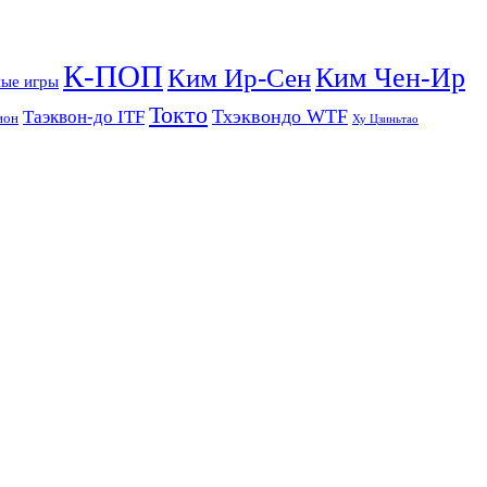
К-ПОП
Ким Чен-Ир
Ким Ир-Сен
ые игры
Токто
Тхэквондо WTF
Таэквон-до ITF
ион
Ху Цзиньтао