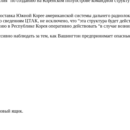
я “по созданию на Корейском полуострове командной структур
няя поставка Южной Корее американской системы дальнего радио
сведениям ЦТАК, не исключено, что “эта структура будет дейст
ю в Республике Корея оперативно действовать “в случае возни
ссивно наблюдать за тем, как Вашингтон предпринимает опасны
товый ящик.