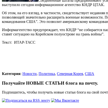
Соединенные Штаты предпринимают усили
выступило сегодня информационное агентство КНДР ЦТАК.
Об этом, на его взгляд, в частности, свидетельствует недав
позволяющей значительно расширить военные возможности. По 
командования США”. Это позволит американскому командовани
Информагентство предупреждает, что КНДР “не собирается па
ставят ситуацию на Корейском полуострове на грань войны”.
Текст: ИТАР-ТАСС
Категория
:
Новости
,
Политика
,
Северная Корея
,
США
Получайте НОВЫЕ СТАТЬИ блога на почту.
Подпишитесь, чтобы получать новые статьи блога на свой поч