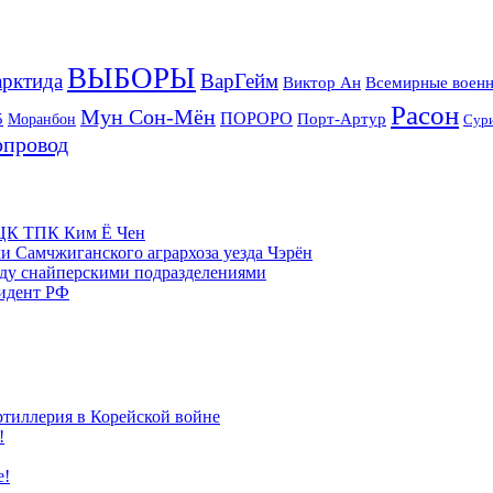
ВЫБОРЫ
рктида
ВарГейм
Всемирные военн
Виктор Ан
Расон
Мун Сон-Мён
5
ПОРОРО
Порт-Артур
Моранбон
Сур
опровод
м ЦК ТПК Ким Ё Чен
и Самчжиганского агрархоза уезда Чэрён
жду снайперскими подразделениями
зидент РФ
ртиллерия в Корейской войне
!
е!