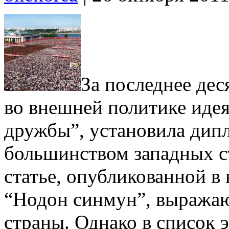
За последнее де
во внешней политике идея
дружбы”, установила дипл
большинством западных ст
статье, опубликованной в
“Нодон синмун”, выража
страны.
Однако в список э