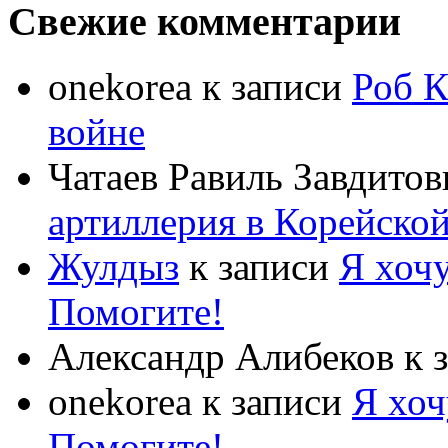
Свежие комментарии
onekorea
к записи
Роб К
войне
Чатаев Равиль Завдитов
артиллерия в Корейско
Жулдыз
к записи
Я хочу
Помогите!
Александр Алибеков
к 
onekorea
к записи
Я хоч
Помогите!