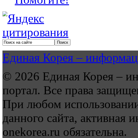
Единая Корея – информац
© 2026 Единая Корея – и
портал. Все права защище
При любом использовании
данного сайта, активная и
onekorea.ru обязательна.