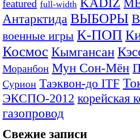
KADIZ
M
featured
full-width
ВЫБОРЫ
Антарктида
В
К-ПОП
Ки
военные игры
Космос
Кэс
Кымгансан
Мун Сон-Мён
Моранбон
То
Таэквон-до ITF
Сурион
ЭКСПО-2012
корейская 
газопровод
Свежие записи