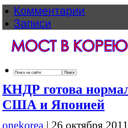
Комментарии
Записи
КНДР готова нормал
США и Японией
onekorea
|
26 октября 201