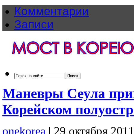
Комментарии
Записи
Маневры Сеула прив
Корейском полуостр
onekorea
|
29 октября 201