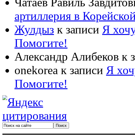
Чатаев Равиль Завдитов
артиллерия в Корейско
Жулдыз
к записи
Я хочу
Помогите!
Александр Алибеков
к 
onekorea
к записи
Я хоч
Помогите!