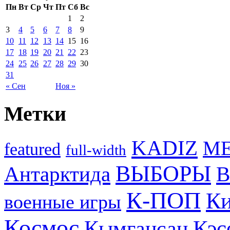
Пн
Вт
Ср
Чт
Пт
Сб
Вс
1
2
3
4
5
6
7
8
9
10
11
12
13
14
15
16
17
18
19
20
21
22
23
24
25
26
27
28
29
30
31
« Сен
Ноя »
Метки
KADIZ
M
featured
full-width
ВЫБОРЫ
Антарктида
В
К-ПОП
Ки
военные игры
Космос
Кэс
Кымгансан