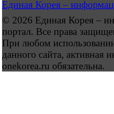
Единая Корея – информац
© 2026 Единая Корея – и
портал. Все права защище
При любом использовании
данного сайта, активная и
onekorea.ru обязательна.