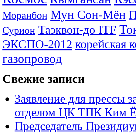
Мун Сон-Мён
Моранбон
То
Таэквон-до ITF
Сурион
ЭКСПО-2012
корейская 
газопровод
Свежие записи
Заявление для прессы 
отделом ЦК ТПК Ким Ё
Председатель Президиу