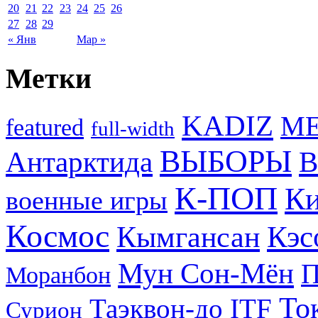
20
21
22
23
24
25
26
27
28
29
« Янв
Мар »
Метки
KADIZ
M
featured
full-width
ВЫБОРЫ
Антарктида
В
К-ПОП
Ки
военные игры
Космос
Кэс
Кымгансан
Мун Сон-Мён
Моранбон
То
Таэквон-до ITF
Сурион