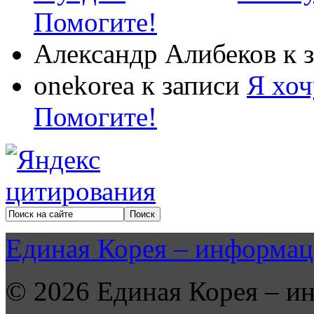
Помогите!
Александр Алибеков
к 
onekorea
к записи
Я хоч
Помогите!
Единая Корея – информац
© 2026 Единая Корея – и