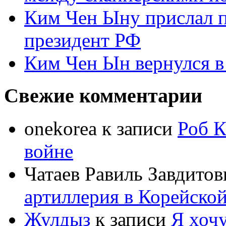
Ким Чен Ыну прислал 
президент РФ
Ким Чен Ын вернулся в
Свежие комментарии
onekorea
к записи
Роб К
войне
Чатаев Равиль Завдитов
артиллерия в Корейско
Жулдыз
к записи
Я хочу