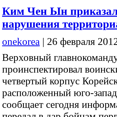
Ким Чен Ын приказал 
нарушения территор
onekorea
|
26 февраля 201
Верховный главнокоман
проинспектировал воински
четвертый корпус Корейс
расположенный юго-запад
сообщает сегодня информ
передал в дар бойцам перв