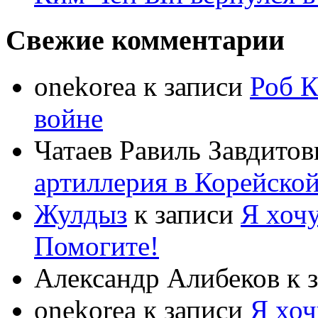
Свежие комментарии
onekorea
к записи
Роб К
войне
Чатаев Равиль Завдитов
артиллерия в Корейско
Жулдыз
к записи
Я хочу
Помогите!
Александр Алибеков
к 
onekorea
к записи
Я хоч