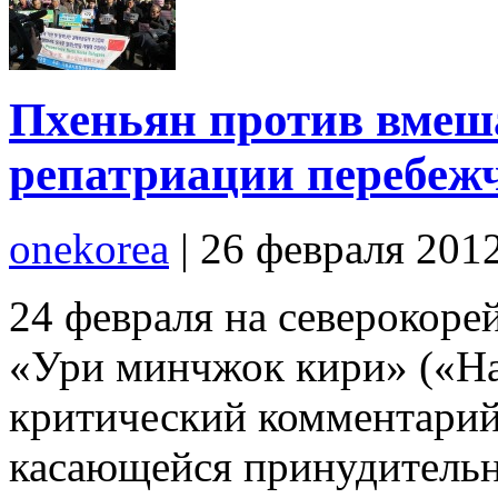
Пхеньян против вмеша
репатриации перебеж
onekorea
|
26 февраля 201
24 февраля на северокоре
«Ури минчжок кири» («На
критический комментарий
касающейся принудитель