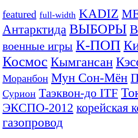
KADIZ
M
featured
full-width
ВЫБОРЫ
Антарктида
В
К-ПОП
Ки
военные игры
Космос
Кэс
Кымгансан
Мун Сон-Мён
Моранбон
То
Таэквон-до ITF
Сурион
ЭКСПО-2012
корейская 
газопровод