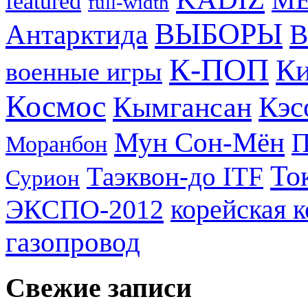
featured
full-width
ВЫБОРЫ
Антарктида
В
К-ПОП
Ки
военные игры
Космос
Кэс
Кымгансан
Мун Сон-Мён
Моранбон
То
Таэквон-до ITF
Сурион
ЭКСПО-2012
корейская 
газопровод
Свежие записи