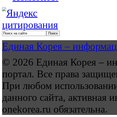
Единая Корея – информац
© 2026 Единая Корея – и
портал. Все права защище
При любом использовании
данного сайта, активная и
onekorea.ru обязательна.