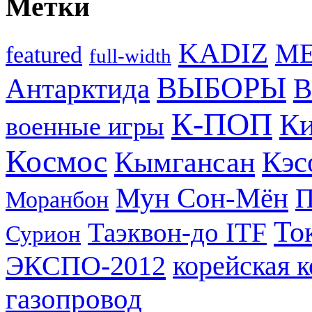
Метки
KADIZ
M
featured
full-width
ВЫБОРЫ
Антарктида
В
К-ПОП
Ки
военные игры
Космос
Кэс
Кымгансан
Мун Сон-Мён
Моранбон
То
Таэквон-до ITF
Сурион
ЭКСПО-2012
корейская 
газопровод