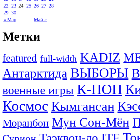
22
23
24
25
26
27
28
29
30
« Мар
Май »
Метки
KADIZ
M
featured
full-width
ВЫБОРЫ
Антарктида
В
К-ПОП
Ки
военные игры
Космос
Кэс
Кымгансан
Мун Сон-Мён
Моранбон
То
Таэквон-до ITF
Сурион