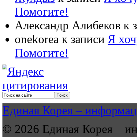
Помогите!
Александр Алибеков
к 
onekorea
к записи
Я хоч
Помогите!
Единая Корея – информац
© 2026 Единая Корея – и