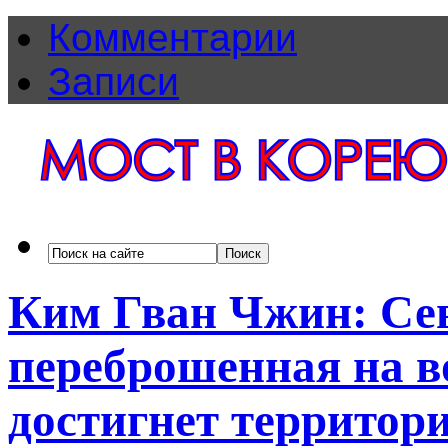
Комментарии
Записи
Ким Гван Чжин: Сев
переброшенная на в
достигнет террито