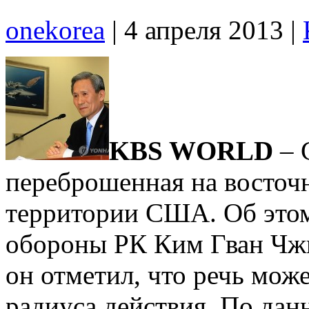
onekorea
|
4 апреля 2013
|
KBS WORLD
– 
переброшенная на восточн
территории США. Об этом
обороны РК Ким Гван Чжи
он отметил, что речь може
радиуса действия. По да