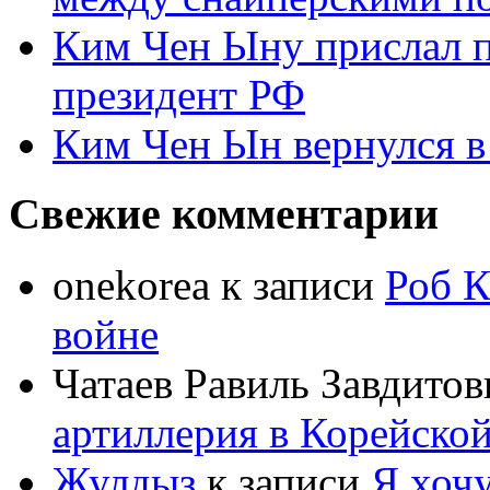
Ким Чен Ыну прислал 
президент РФ
Ким Чен Ын вернулся в
Свежие комментарии
onekorea
к записи
Роб К
войне
Чатаев Равиль Завдитов
артиллерия в Корейско
Жулдыз
к записи
Я хочу