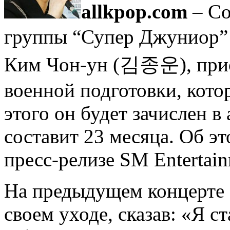
allkpop.com
– Со
группы “Супер Джуниор”
Ким Чон-ун (김종운), прис
военной подготовки, кото
этого он будет зачислен 
составит 23 месяца. Об э
пресс-релизе SM Entertain
На предыдущем концерте 
своем уходе, сказав: «Я ст