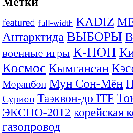
Метки
KADIZ
M
featured
full-width
ВЫБОРЫ
Антарктида
В
К-ПОП
Ки
военные игры
Космос
Кэс
Кымгансан
Мун Сон-Мён
Моранбон
То
Таэквон-до ITF
Сурион
ЭКСПО-2012
корейская 
газопровод