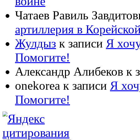
войне
Чатаев Равиль Завдитов
артиллерия в Корейско
Жулдыз
к записи
Я хочу
Помогите!
Александр Алибеков
к 
onekorea
к записи
Я хоч
Помогите!