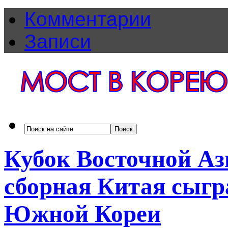
Комментарии
Записи
Кубок Восточной Аз
сборная Китая сыгр
Южной Кореи