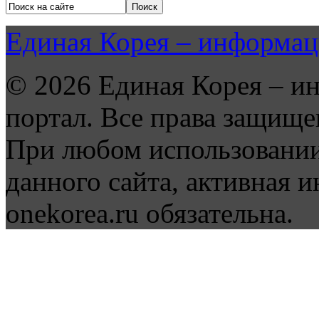
Единая Корея – информац
© 2026 Единая Корея – и
портал. Все права защище
При любом использовании
данного сайта, активная и
onekorea.ru обязательна.