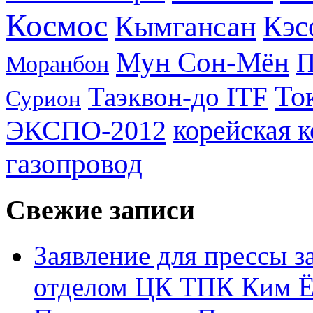
Космос
Кэс
Кымгансан
Мун Сон-Мён
Моранбон
То
Таэквон-до ITF
Сурион
ЭКСПО-2012
корейская 
газопровод
Свежие записи
Заявление для прессы 
отделом ЦК ТПК Ким Ё