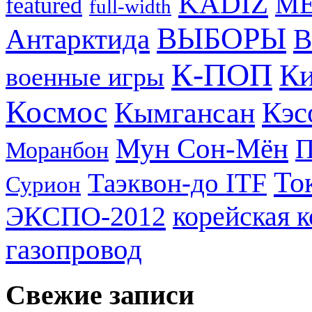
KADIZ
M
featured
full-width
ВЫБОРЫ
Антарктида
В
К-ПОП
Ки
военные игры
Космос
Кэс
Кымгансан
Мун Сон-Мён
Моранбон
То
Таэквон-до ITF
Сурион
ЭКСПО-2012
корейская 
газопровод
Свежие записи