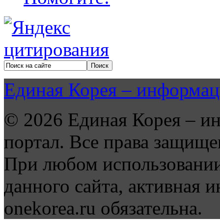
Единая Корея – информац
© 2026 Единая Корея – и
портал. Все права защище
При любом использовании
данного сайта, активная и
onekorea.ru обязательна.