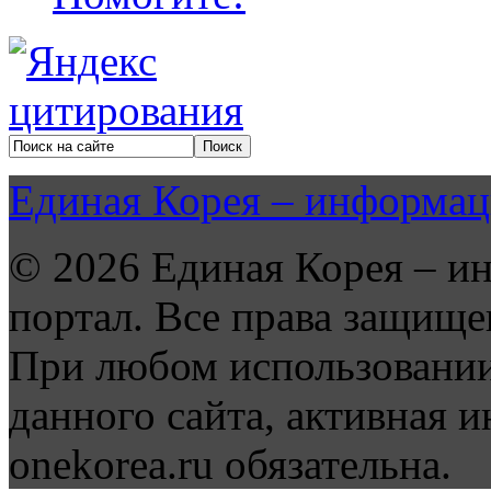
Единая Корея – информац
© 2026 Единая Корея – и
портал. Все права защище
При любом использовании
данного сайта, активная и
onekorea.ru обязательна.