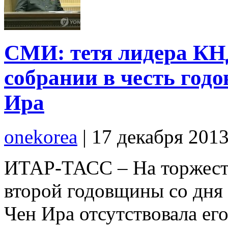
СМИ: тетя лидера КН
собрании в честь го
Ира
onekorea
|
17 декабря 201
ИТАР-ТАСС – На торжест
второй годовщины со дн
Чен Ира отсутствовала ег