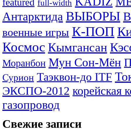
KADIZ
M
featured
full-width
ВЫБОРЫ
Антарктида
В
К-ПОП
Ки
военные игры
Космос
Кэс
Кымгансан
Мун Сон-Мён
Моранбон
То
Таэквон-до ITF
Сурион
ЭКСПО-2012
корейская 
газопровод
Свежие записи