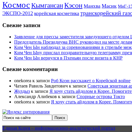
Космос
Кэсон
Кымгансан
Масик
Манхва
МиГ-1
транскорейский газ
ЭКСПО-2012
корейская косметика
Свежие записи
Заявление для прессы заместителя заведующего отдело
Председатель Президиума ВНС руководил на месте делам
Ким Чен Ын наблюдал за соревнованиями в стрельбе ме
Ким Чен Ыну прислал поздравительную телеграмму пре
Ким Чен Ын вернулся в Пхеньян после визита в КНР
Свежие комментарии
onekorea
к записи
Роб Коэн расскажет о Корейской войне
Чатаев Равиль Завдитович
к записи
Советская зенитная а
Жулдыз
к записи
Я хочу стать айдолом в Корее. Помогите
Александр Алибеков
к записи
Спорные острова Токто
onekorea
к записи
Я хочу стать айдолом в Корее. Помогит
Единая Корея – информационно-аналитический портал