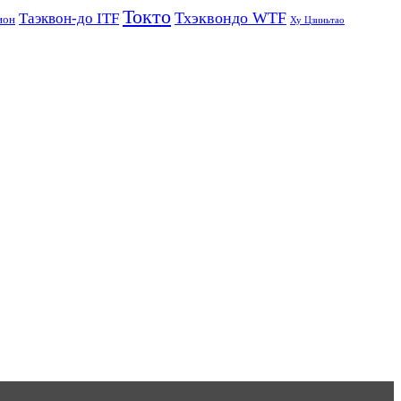
Токто
Тхэквондо WTF
Таэквон-до ITF
ион
Ху Цзиньтао