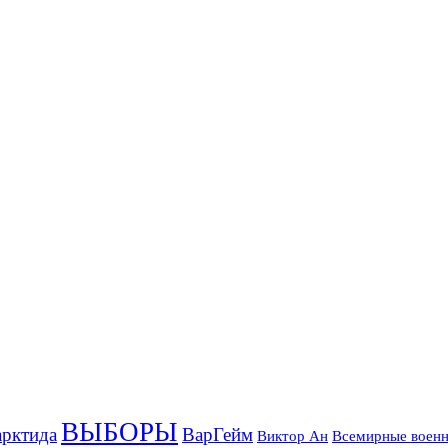
ВЫБОРЫ
рктида
ВарГейм
Всемирные военн
Виктор Ан