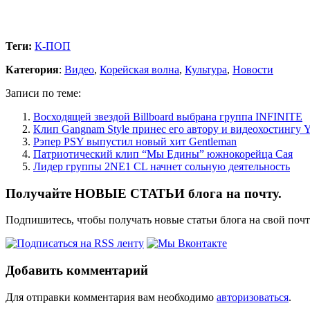
Теги:
К-ПОП
Категория
:
Видео
,
Корейская волна
,
Культура
,
Новости
Записи по теме:
Восходящей звездой Billboard выбрана группа INFINITE
Клип Gangnam Style принес его автору и видеохостингу 
Рэпер PSY выпустил новый хит Gentleman
Патриотический клип “Мы Едины” южнокорейца Сая
Лидер группы 2NE1 CL начнет сольную деятельность
Получайте НОВЫЕ СТАТЬИ блога на почту.
Подпишитесь, чтобы получать новые статьи блога на свой поч
Добавить комментарий
Для отправки комментария вам необходимо
авторизоваться
.