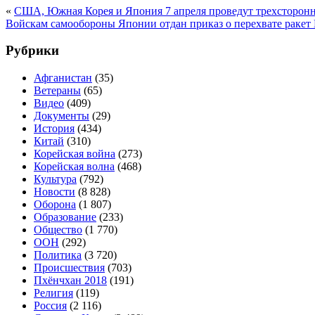
«
США, Южная Корея и Япония 7 апреля проведут трехсторон
Войскам самообороны Японии отдан приказ о перехвате раке
Рубрики
Афганистан
(35)
Ветераны
(65)
Видео
(409)
Документы
(29)
История
(434)
Китай
(310)
Корейская война
(273)
Корейская волна
(468)
Культура
(792)
Новости
(8 828)
Оборона
(1 807)
Образование
(233)
Общество
(1 770)
ООН
(292)
Политика
(3 720)
Происшествия
(703)
Пхёнчхан 2018
(191)
Религия
(119)
Россия
(2 116)