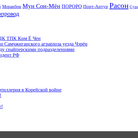
Расон
Мун Сон-Мён
5
ПОРОРО
Порт-Артур
Моранбон
Сур
опровод
м ЦК ТПК Ким Ё Чен
и Самчжиганского агрархоза уезда Чэрён
жду снайперскими подразделениями
зидент РФ
ртиллерия в Корейской войне
!
е!