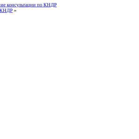
ние консультации по КНДР
т КНДР
»