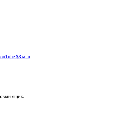
YouTube $8 млн
товый ящик.