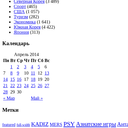
Северная Корея
(3 489)
Спорт
(465)
США
(1 057)
Туризм
(282)
Экономика
(1 641)
Южная Корея
(4 422)
Япония
(313)
Календарь
Апрель 2014
Пн
Вт
Ср
Чт
Пт
Сб
Вс
1
2
3
4
5
6
7
8
9
10
11
12
13
14
15
16
17
18
19
20
21
22
23
24
25
26
27
28
29
30
« Мар
Май »
Метки
PSY
Азиатские игры
KADIZ
Анта
MERS
featured
full-width