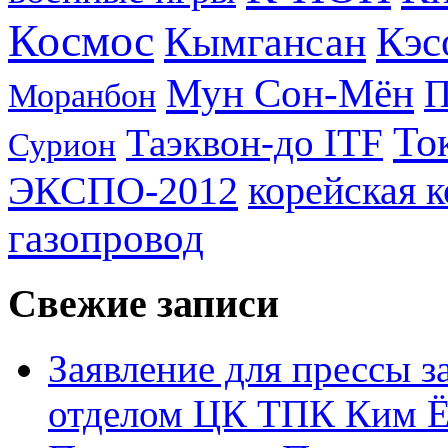
Космос
Кэс
Кымгансан
Мун Сон-Мён
Моранбон
То
Таэквон-до ITF
Сурион
ЭКСПО-2012
корейская 
газопровод
Свежие записи
Заявление для прессы 
отделом ЦК ТПК Ким Ё