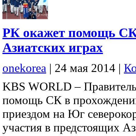
РК окажет помощь СК 
Азиатских играх
onekorea
|
24 мая 2014
|
Ко
KBS WORLD – Правительс
помощь СК в прохождении
приездом на Юг североко
участия в предстоящих Аз