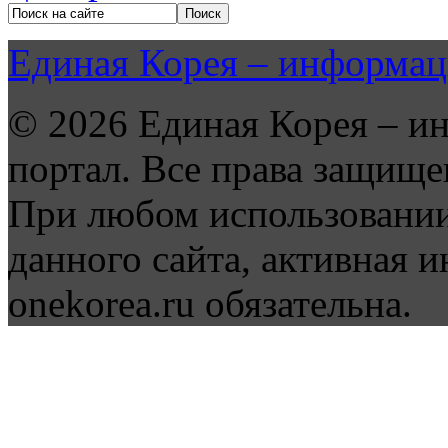
Единая Корея – информац
© 2026 Единая Корея – и
портал. Все права защище
При любом использовании
данного сайта, активная и
onekorea.ru обязательна.