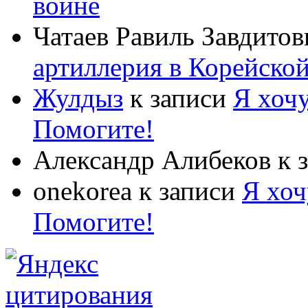
войне
Чатаев Равиль Завдитов
артиллерия в Корейско
Жулдыз
к записи
Я хочу
Помогите!
Александр Алибеков
к 
onekorea
к записи
Я хоч
Помогите!