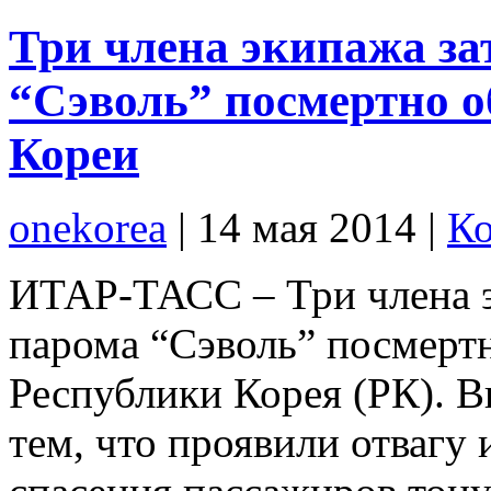
Три члена экипажа за
“Сэволь” посмертно 
Кореи
onekorea
|
14 мая 2014
|
Ко
ИТАР-ТАСС – Три члена э
парома “Сэволь” посмертн
Республики Корея (РК). 
тем, что проявили отвагу