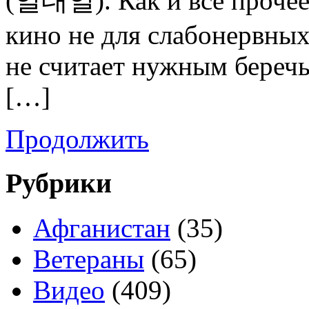
(일대일). Как и все прочее
кино не для слабонервных
не считает нужным береч
[…]
Продолжить
Рубрики
Афганистан
(35)
Ветераны
(65)
Видео
(409)