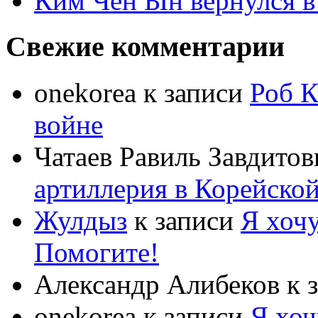
Ким Чен Ын вернулся в
Свежие комментарии
onekorea
к записи
Роб К
войне
Чатаев Равиль Завдитов
артиллерия в Корейско
Жулдыз
к записи
Я хочу
Помогите!
Александр Алибеков
к 
onekorea
к записи
Я хоч