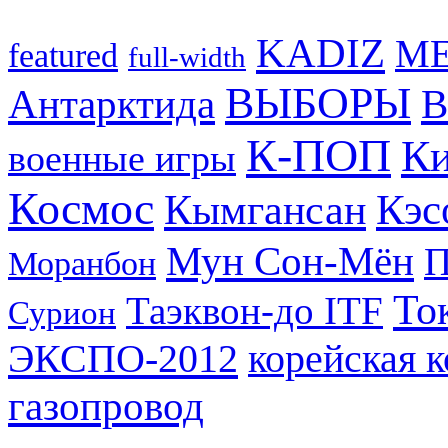
KADIZ
M
featured
full-width
ВЫБОРЫ
Антарктида
В
К-ПОП
Ки
военные игры
Космос
Кэс
Кымгансан
Мун Сон-Мён
Моранбон
То
Таэквон-до ITF
Сурион
ЭКСПО-2012
корейская 
газопровод