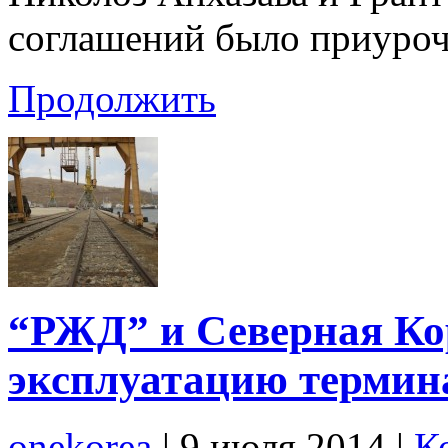
соглашений было приуроч
Продолжить
“РЖД” и Северная Кор
эксплуатацию термин
onekorea
|
9 июля 2014
|
К