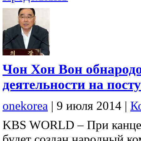
Чон Хон Вон обнарод
деятельности на пост
onekorea
|
9 июля 2014
|
К
KBS WORLD – При канцел
будет создан народный ко