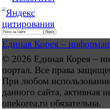
Единая Корея – информац
© 2026 Единая Корея – и
портал. Все права защище
При любом использовании
данного сайта, активная и
onekorea.ru обязательна.