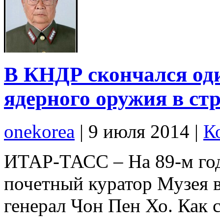
В КНДР скончался оди
ядерного оружия в ст
onekorea
|
9 июля 2014
|
К
ИТАР-ТАСС – На 89-м го
почетный куратор Музея 
генерал Чон Пен Хо. Как 