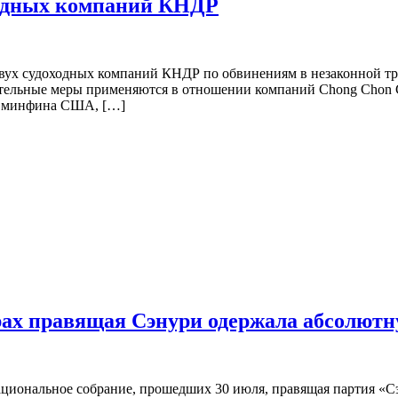
ходных компаний КНДР
х судоходных компаний КНДР по обвинениям в незаконной тран
тельные меры применяются в отношении компаний Chong Chon Ga
ии минфина США, […]
ах правящая Сэнури одержала абсолютн
ональное собрание, прошедших 30 июля, правящая партия «Сэ