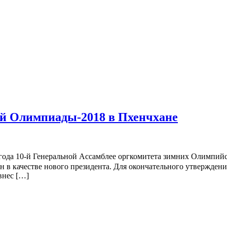
ей Олимпиады-2018 в Пхенчхане
14 года 10-й Генеральной Ассамблее оргкомитета зимних Олимп
ен в качестве нового президента. Для окончательного утвержде
внес […]