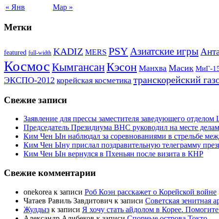
« Янв
Мар »
Метки
PSY
Азиатские игры
KADIZ
Анта
MERS
featured
full-width
Космос
Кэсон
Кымгансан
Масик
Манхва
МиГ-1
транскорейский газ
ЭКСПО-2012
корейская косметика
Свежие записи
Заявление для прессы заместителя заведующего отдело
Председатель Президиума ВНС руководил на месте делам
Ким Чен Ын наблюдал за соревнованиями в стрельбе ме
Ким Чен Ыну прислал поздравительную телеграмму пре
Ким Чен Ын вернулся в Пхеньян после визита в КНР
Свежие комментарии
onekorea
к записи
Роб Коэн расскажет о Корейской войне
Чатаев Равиль Завдитович
к записи
Советская зенитная а
Жулдыз
к записи
Я хочу стать айдолом в Корее. Помогите
Александр Алибеков
к записи
Спорные острова Токто