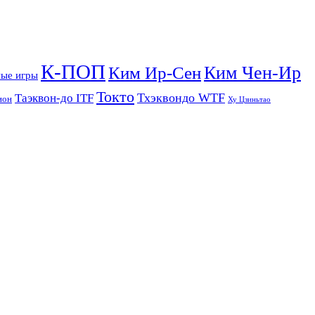
К-ПОП
Ким Чен-Ир
Ким Ир-Сен
ые игры
Токто
Тхэквондо WTF
Таэквон-до ITF
ион
Ху Цзиньтао