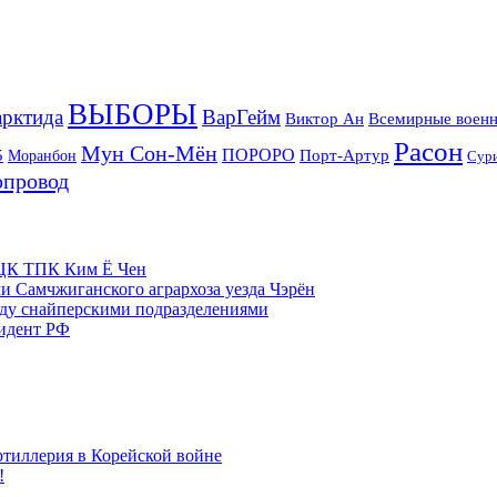
ВЫБОРЫ
рктида
ВарГейм
Всемирные военн
Виктор Ан
Расон
Мун Сон-Мён
5
ПОРОРО
Порт-Артур
Моранбон
Сур
опровод
м ЦК ТПК Ким Ё Чен
и Самчжиганского агрархоза уезда Чэрён
жду снайперскими подразделениями
зидент РФ
ртиллерия в Корейской войне
!