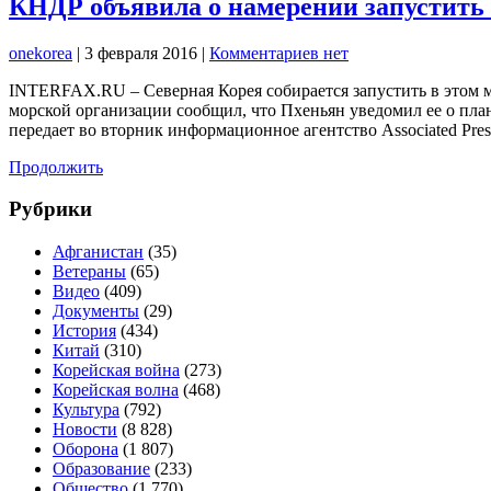
КНДР объявила о намерении запустить 
onekorea
|
3 февраля 2016
|
Комментариев нет
INTERFAX.RU – Северная Корея собирается запустить в этом 
морской организации сообщил, что Пхеньян уведомил ее о план
передает во вторник информационное агентство Associated Pres
Продолжить
Рубрики
Афганистан
(35)
Ветераны
(65)
Видео
(409)
Документы
(29)
История
(434)
Китай
(310)
Корейская война
(273)
Корейская волна
(468)
Культура
(792)
Новости
(8 828)
Оборона
(1 807)
Образование
(233)
Общество
(1 770)