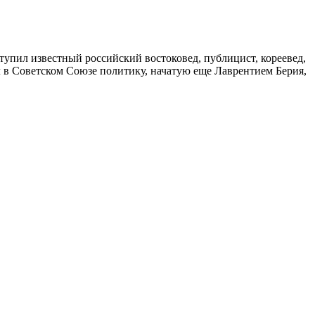
упил известный российский востоковед, публицист, кореевед,
 в Советском Союзе политику, начатую еще Лаврентием Берия,