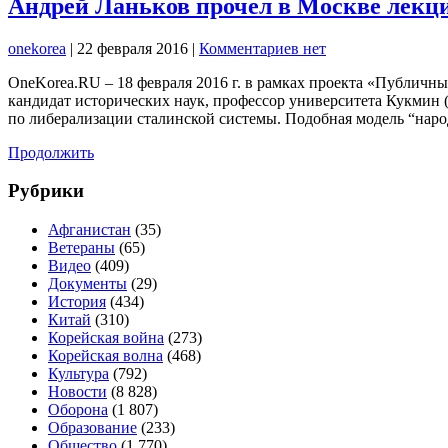
Андрей Ланьков прочел в Москве лек
onekorea
|
22 февраля 2016
|
Комментариев нет
OneKorea.RU – 18 февраля 2016 г. в рамках проекта «Публичн
кандидат исторических наук, профессор университета Кукмин 
по либерализации сталинской системы. Подобная модель “нар
Продолжить
Рубрики
Афганистан
(35)
Ветераны
(65)
Видео
(409)
Документы
(29)
История
(434)
Китай
(310)
Корейская война
(273)
Корейская волна
(468)
Культура
(792)
Новости
(8 828)
Оборона
(1 807)
Образование
(233)
Общество
(1 770)