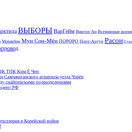
ВЫБОРЫ
рктида
ВарГейм
Всемирные военн
Виктор Ан
Расон
Мун Сон-Мён
5
ПОРОРО
Порт-Артур
Моранбон
Сур
опровод
м ЦК ТПК Ким Ё Чен
и Самчжиганского агрархоза уезда Чэрён
жду снайперскими подразделениями
зидент РФ
ртиллерия в Корейской войне
!