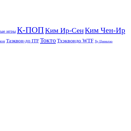
К-ПОП
Ким Чен-Ир
Ким Ир-Сен
ые игры
Токто
Тхэквондо WTF
Таэквон-до ITF
ион
Ху Цзиньтао