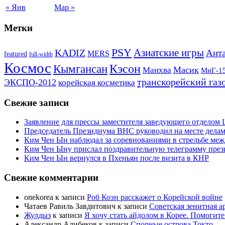
« Янв
Мар »
Метки
PSY
Азиатские игры
KADIZ
Анта
MERS
featured
full-width
Космос
Кэсон
Кымгансан
Масик
Манхва
МиГ-1
транскорейский газ
ЭКСПО-2012
корейская косметика
Свежие записи
Заявление для прессы заместителя заведующего отдело
Председатель Президиума ВНС руководил на месте делам
Ким Чен Ын наблюдал за соревнованиями в стрельбе ме
Ким Чен Ыну прислал поздравительную телеграмму пре
Ким Чен Ын вернулся в Пхеньян после визита в КНР
Свежие комментарии
onekorea
к записи
Роб Коэн расскажет о Корейской войне
Чатаев Равиль Завдитович
к записи
Советская зенитная а
Жулдыз
к записи
Я хочу стать айдолом в Корее. Помогите
Александр Алибеков
к записи
Спорные острова Токто