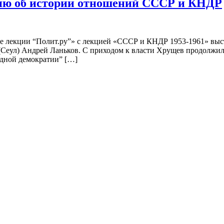
цию об истории отношений СССР и КНДР
ые лекции “Полит.ру”» с лекцией «СССР и КНДР 1953-1961» выст
(Сеул) Андрей Ланьков. С приходом к власти Хрущев продолжил
одной демократии” […]