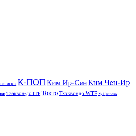
К-ПОП
Ким Чен-Ир
Ким Ир-Сен
ые игры
Токто
Тхэквондо WTF
Таэквон-до ITF
ион
Ху Цзиньтао