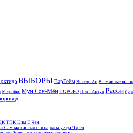
ВЫБОРЫ
рктида
ВарГейм
Всемирные военн
Виктор Ан
Расон
Мун Сон-Мён
5
ПОРОРО
Порт-Артур
Моранбон
Сур
опровод
м ЦК ТПК Ким Ё Чен
и Самчжиганского агрархоза уезда Чэрён
жду снайперскими подразделениями