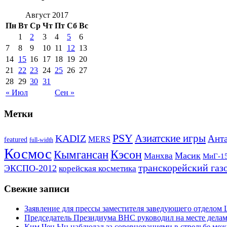
Август 2017
Пн
Вт
Ср
Чт
Пт
Сб
Вс
1
2
3
4
5
6
7
8
9
10
11
12
13
14
15
16
17
18
19
20
21
22
23
24
25
26
27
28
29
30
31
« Июл
Сен »
Метки
PSY
Азиатские игры
KADIZ
Анта
MERS
featured
full-width
Космос
Кэсон
Кымгансан
Масик
Манхва
МиГ-1
транскорейский газ
ЭКСПО-2012
корейская косметика
Свежие записи
Заявление для прессы заместителя заведующего отдело
Председатель Президиума ВНС руководил на месте делам
Ким Чен Ын наблюдал за соревнованиями в стрельбе ме