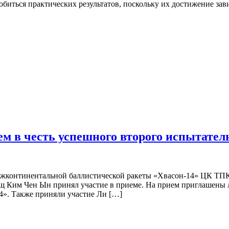
добиться практических результатов, поскольку их достижение з
 в честь успешного второго испытател
межконтинентальной баллистической ракеты «Хвасон-14» ЦК ТП
щ Ким Чен Ын принял участие в приеме. На прием приглашены 
4». Также приняли участие Ли […]