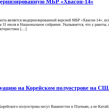
дернизированную МБР «Хвасон-14»
кета является модернизированной версией МБР «Хвасон-14», исп
 31 июля в Национальное собрание. Указывается, что у ракеты, 
актеристики […]
итуацию на Корейском полуострове на С
орейского полуострова несут Вашингтон и Пхеньян, а не Кита