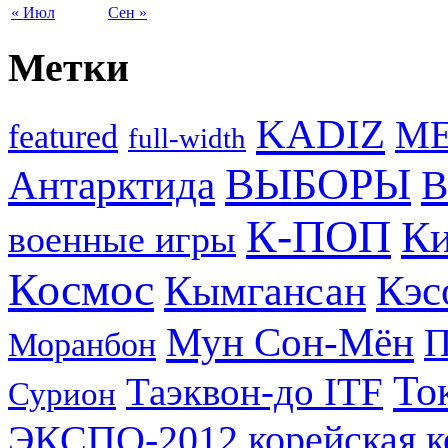
« Июл
Сен »
Метки
KADIZ
M
featured
full-width
ВЫБОРЫ
Антарктида
В
К-ПОП
Ки
военные игры
Космос
Кэс
Кымгансан
Мун Сон-Мён
Моранбон
То
Таэквон-до ITF
Сурион
ЭКСПО-2012
корейская 