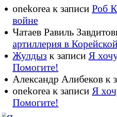
onekorea
к записи
Роб К
войне
Чатаев Равиль Завдитов
артиллерия в Корейско
Жулдыз
к записи
Я хочу
Помогите!
Александр Алибеков
к 
onekorea
к записи
Я хоч
Помогите!