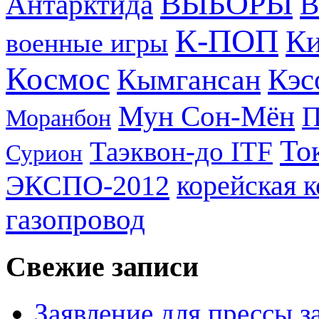
ВЫБОРЫ
Антарктида
В
К-ПОП
Ки
военные игры
Космос
Кэс
Кымгансан
Мун Сон-Мён
Моранбон
То
Таэквон-до ITF
Сурион
ЭКСПО-2012
корейская 
газопровод
Свежие записи
Заявление для прессы 