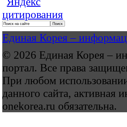
Единая Корея – информац
© 2026 Единая Корея – и
портал. Все права защище
При любом использовании
данного сайта, активная и
onekorea.ru обязательна.