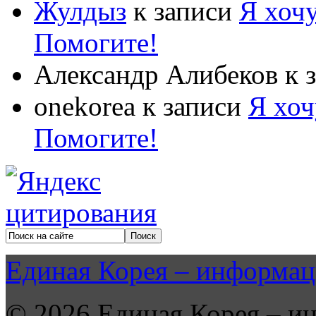
Жулдыз
к записи
Я хочу
Помогите!
Александр Алибеков
к 
onekorea
к записи
Я хоч
Помогите!
Единая Корея – информац
© 2026 Единая Корея – и