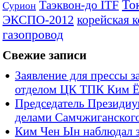
То
Таэквон-до ITF
Сурион
ЭКСПО-2012
корейская 
газопровод
Свежие записи
Заявление для прессы 
отделом ЦК ТПК Ким Ё
Председатель Президиу
делами Самчжиганского
Ким Чен Ын наблюдал з