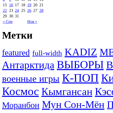
15
16
17
18
19
20
21
22
23
24
25
26
27
28
29
30
31
« Сен
Ноя »
Метки
KADIZ
M
featured
full-width
ВЫБОРЫ
Антарктида
В
К-ПОП
Ки
военные игры
Космос
Кэс
Кымгансан
Мун Сон-Мён
Моранбон