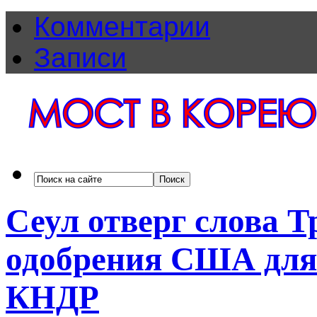
Комментарии
Записи
Сеул отверг слова Т
одобрения США для 
КНДР