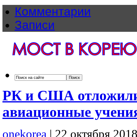
Комментарии
Записи
РК и США отложили
авиационные учения 
onekorea
|
22 октября 201