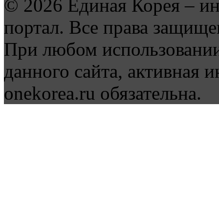
© 2026 Единая Корея – и
портал. Все права защище
При любом использовании
данного сайта, активная и
onekorea.ru обязательна.