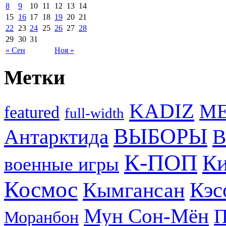
8
9
10
11
12
13
14
15
16
17
18
19
20
21
22
23
24
25
26
27
28
29
30
31
« Сен
Ноя »
Метки
KADIZ
M
featured
full-width
ВЫБОРЫ
Антарктида
В
К-ПОП
Ки
военные игры
Космос
Кэс
Кымгансан
Мун Сон-Мён
Моранбон