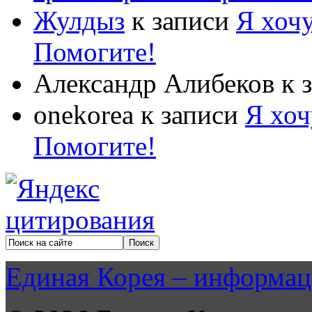
Жулдыз
к записи
Я хочу
Помогите!
Александр Алибеков
к 
onekorea
к записи
Я хоч
Помогите!
Единая Корея – информац