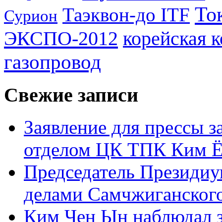
То
Таэквон-до ITF
Сурион
ЭКСПО-2012
корейская 
газопровод
Свежие записи
Заявление для прессы 
отделом ЦК ТПК Ким Ё
Председатель Президиу
делами Самчжиганского
Ким Чен Ын наблюдал з