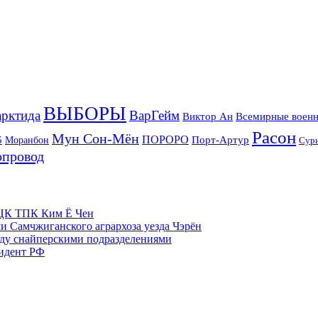
ВЫБОРЫ
рктида
ВарГейм
Всемирные военн
Виктор Ан
Расон
Мун Сон-Мён
5
ПОРОРО
Порт-Артур
Моранбон
Сур
опровод
м ЦК ТПК Ким Ё Чен
и Самчжиганского агрархоза уезда Чэрён
жду снайперскими подразделениями
зидент РФ