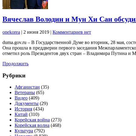
Вячеслав Володин и Мун Хи Сан обсуд
onekorea
|
2 июня 2019
|
Комментариев нет
duma.gov.ru – В Государственной Думе во вторник, 28 мая, со
Она прошла в преддверии первого заседания Межпарламентско
отметил роль Президентов двух стран – Владимира Путина и 
Продолжить
Рубрики
Афганистан
(35)
Ветераны
(65)
Видео
(409)
Документы
(29)
История
(434)
Китай
(310)
Корейская война
(273)
Корейская волна
(468)
Культура
(792)