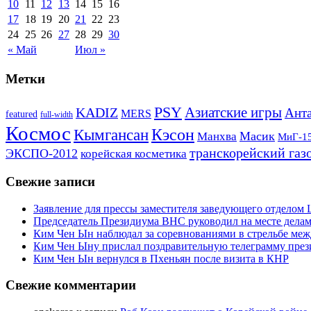
10
11
12
13
14
15
16
17
18
19
20
21
22
23
24
25
26
27
28
29
30
« Май
Июл »
Метки
PSY
Азиатские игры
KADIZ
Анта
MERS
featured
full-width
Космос
Кэсон
Кымгансан
Масик
Манхва
МиГ-1
транскорейский газ
ЭКСПО-2012
корейская косметика
Свежие записи
Заявление для прессы заместителя заведующего отдело
Председатель Президиума ВНС руководил на месте делам
Ким Чен Ын наблюдал за соревнованиями в стрельбе ме
Ким Чен Ыну прислал поздравительную телеграмму пре
Ким Чен Ын вернулся в Пхеньян после визита в КНР
Свежие комментарии