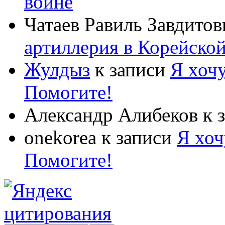
войне
Чатаев Равиль Завдитов
артиллерия в Корейско
Жулдыз
к записи
Я хочу
Помогите!
Александр Алибеков
к 
onekorea
к записи
Я хоч
Помогите!