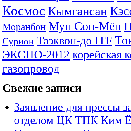
Космос
Кэс
Кымгансан
Мун Сон-Мён
Моранбон
То
Таэквон-до ITF
Сурион
ЭКСПО-2012
корейская 
газопровод
Свежие записи
Заявление для прессы 
отделом ЦК ТПК Ким Ё