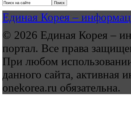
Единая Корея – информац
© 2026 Единая Корея – и
портал. Все права защище
При любом использовании
данного сайта, активная и
onekorea.ru обязательна.