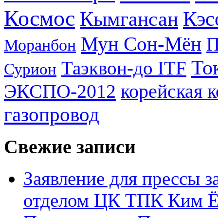
Космос
Кэс
Кымгансан
Мун Сон-Мён
Моранбон
То
Таэквон-до ITF
Сурион
ЭКСПО-2012
корейская 
газопровод
Свежие записи
Заявление для прессы 
отделом ЦК ТПК Ким Ё