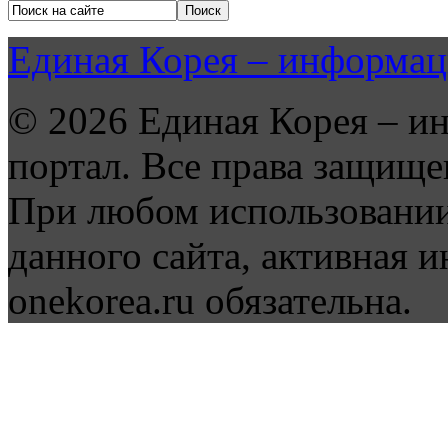
Единая Корея – информац
© 2026 Единая Корея – и
портал. Все права защище
При любом использовании
данного сайта, активная и
onekorea.ru обязательна.