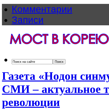
Комментарии
Записи
Газета «Нодон синм
СМИ – актуальное т
революции