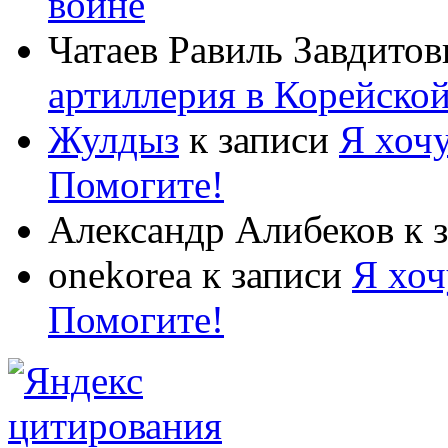
войне
Чатаев Равиль Завдитов
артиллерия в Корейско
Жулдыз
к записи
Я хочу
Помогите!
Александр Алибеков
к 
onekorea
к записи
Я хоч
Помогите!