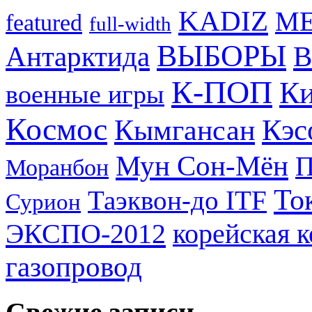
KADIZ
M
featured
full-width
ВЫБОРЫ
Антарктида
В
К-ПОП
Ки
военные игры
Космос
Кэс
Кымгансан
Мун Сон-Мён
Моранбон
То
Таэквон-до ITF
Сурион
ЭКСПО-2012
корейская 
газопровод