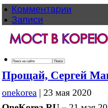
Комментарии
Записи
Прощай, Сергей Ма
onekorea
|
23 мая 2020
OneKorea.RU
– 21 мая 20