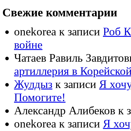
Свежие комментарии
onekorea
к записи
Роб К
войне
Чатаев Равиль Завдитов
артиллерия в Корейско
Жулдыз
к записи
Я хочу
Помогите!
Александр Алибеков
к 
onekorea
к записи
Я хоч