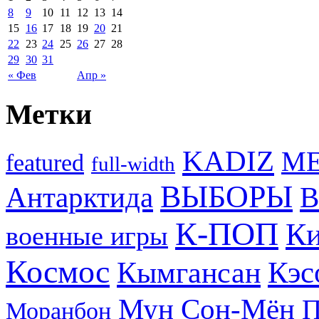
8
9
10
11
12
13
14
15
16
17
18
19
20
21
22
23
24
25
26
27
28
29
30
31
« Фев
Апр »
Метки
KADIZ
M
featured
full-width
ВЫБОРЫ
Антарктида
В
К-ПОП
Ки
военные игры
Космос
Кэс
Кымгансан
Мун Сон-Мён
Моранбон