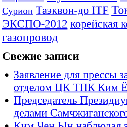
То
Таэквон-до ITF
Сурион
ЭКСПО-2012
корейская 
газопровод
Свежие записи
Заявление для прессы 
отделом ЦК ТПК Ким Ё
Председатель Президиу
делами Самчжиганского
Ким Чен Ын наблюдал з