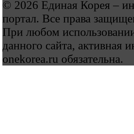
© 2026 Единая Корея – и
портал. Все права защище
При любом использовании
данного сайта, активная и
onekorea.ru обязательна.