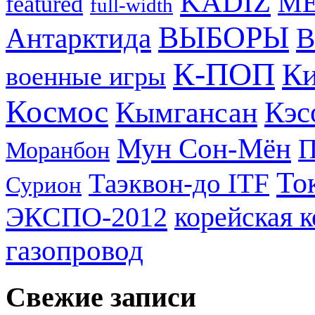
KADIZ
M
featured
full-width
ВЫБОРЫ
Антарктида
В
К-ПОП
Ки
военные игры
Космос
Кэс
Кымгансан
Мун Сон-Мён
Моранбон
То
Таэквон-до ITF
Сурион
ЭКСПО-2012
корейская 
газопровод
Свежие записи