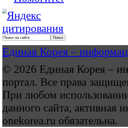
Единая Корея – информац
© 2026 Единая Корея – и
портал. Все права защище
При любом использовании
данного сайта, активная и
onekorea.ru обязательна.