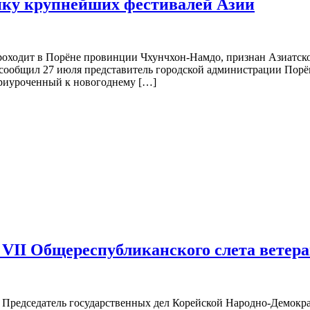
ойку крупнейших фестивалей Азии
оходит в Порёне провинции Чхунчхон-Намдо, признан Азиатск
ом сообщил 27 июля представитель городской администрации По
приуроченный к новогоднему […]
 VII Общереспубликанского слета ветер
, Председатель государственных дел Корейской Народно-Демок