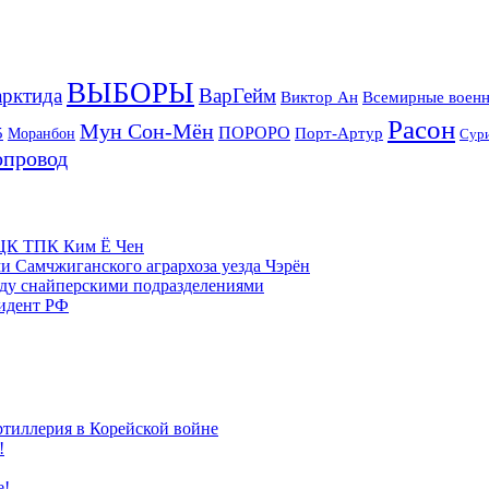
ВЫБОРЫ
рктида
ВарГейм
Всемирные военн
Виктор Ан
Расон
Мун Сон-Мён
5
ПОРОРО
Порт-Артур
Моранбон
Сур
опровод
м ЦК ТПК Ким Ё Чен
и Самчжиганского агрархоза уезда Чэрён
жду снайперскими подразделениями
зидент РФ
ртиллерия в Корейской войне
!
е!