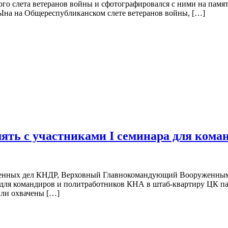
го слета ветеранов войны и сфотографировался с ними на памят
Ына на Общереспубликанском слете ветеранов войны, […]
ять с участниками I семинара для кома
твенных дел КНДР, Верховный Главнокомандующий Вооруженны
 для командиров и политработников КНА в штаб-квартиру ЦК па
ыли охвачены […]