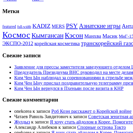
Метки
PSY
Азиатские игры
KADIZ
Анта
MERS
featured
full-width
Космос
Кэсон
Кымгансан
Масик
Манхва
МиГ-1
транскорейский газ
ЭКСПО-2012
корейская косметика
Свежие записи
Заявление для прессы заместителя заведующего отдело
Председатель Президиума ВНС руководил на месте делам
Ким Чен Ын наблюдал за соревнованиями в стрельбе ме
Ким Чен Ыну прислал поздравительную телеграмму пре
Ким Чен Ын вернулся в Пхеньян после визита в КНР
Свежие комментарии
onekorea
к записи
Роб Коэн расскажет о Корейской войне
Чатаев Равиль Завдитович
к записи
Советская зенитная а
Жулдыз
к записи
Я хочу стать айдолом в Корее. Помогите
Александр Алибеков
к записи
Спорные острова Токто
onekorea
к записи
Я хочу стать айдолом в Корее. Помогит