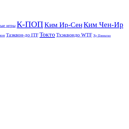
К-ПОП
Ким Чен-Ир
Ким Ир-Сен
ые игры
Токто
Тхэквондо WTF
Таэквон-до ITF
ион
Ху Цзиньтао