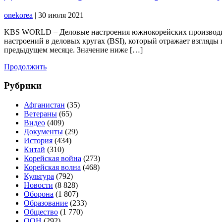
onekorea
|
30 июля 2021
KBS WORLD – Деловые настроения южнокорейских производител
настроений в деловых кругах (BSI), который отражает взгляды 
предыдущем месяце. Значение ниже […]
Продолжить
Рубрики
Афганистан
(35)
Ветераны
(65)
Видео
(409)
Документы
(29)
История
(434)
Китай
(310)
Корейская война
(273)
Корейская волна
(468)
Культура
(792)
Новости
(8 828)
Оборона
(1 807)
Образование
(233)
Общество
(1 770)
ООН
(292)