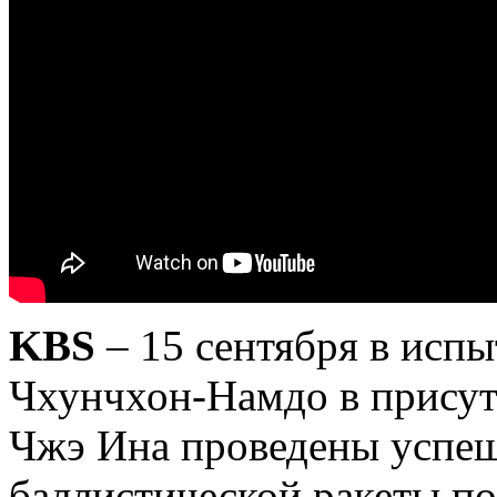
KBS
– 15 сентября в исп
Чхунчхон-Намдо в присут
Чжэ Ина проведены успе
баллистической ракеты п