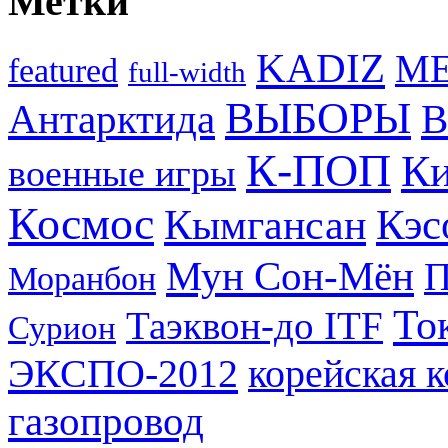
Метки
KADIZ
M
featured
full-width
ВЫБОРЫ
Антарктида
В
К-ПОП
Ки
военные игры
Космос
Кэс
Кымгансан
Мун Сон-Мён
Моранбон
То
Таэквон-до ITF
Сурион
ЭКСПО-2012
корейская 
газопровод