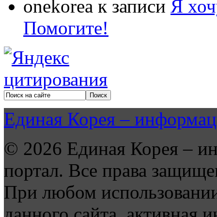
onekorea
к записи
Я хоч
Помогите!
Единая Корея – информац
© 2026 Единая Корея – и
портал. Все права защище
При любом использовании
данного сайта, активная и