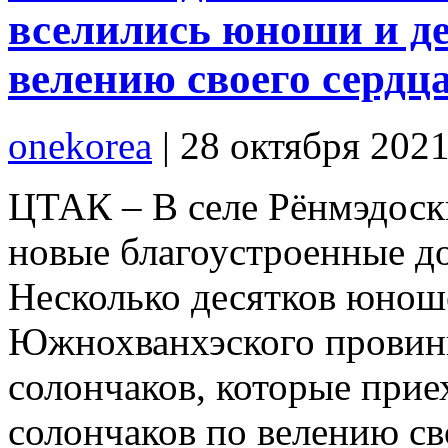
вселились юноши и д
велению своего сердц
onekorea
|
28 октября 202
ЦТАК – В селе Рёнмэдоск
новые благоустроенные до
Несколько десятков юнош
Южнохванхэского провинц
солончаков, которые прие
солончаков по велению св