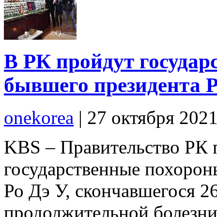
В РК пройдут госуда
бывшего президента Р
onekorea
|
27 октября 202
KBS – Правительство РК 
государственные похорон
Ро Дэ У, скончавшегося 2
продолжительной болезни 